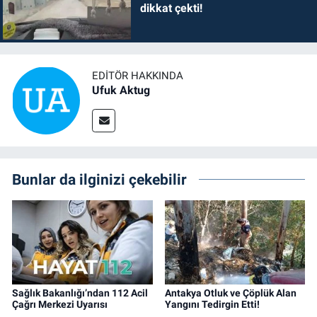
dikkat çekti!
EDITÖR HAKKINDA
Ufuk Aktug
Bunlar da ilginizi çekebilir
Sağlık Bakanlığı’ndan 112 Acil
Antakya Otluk ve Çöplük Alan
Çağrı Merkezi Uyarısı
Yangını Tedirgin Etti!