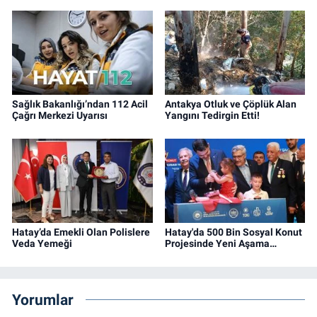
Sağlık Bakanlığı’ndan 112 Acil
Antakya Otluk ve Çöplük Alan
Çağrı Merkezi Uyarısı
Yangını Tedirgin Etti!
Hatay’da Emekli Olan Polislere
Hatay'da 500 Bin Sosyal Konut
Veda Yemeği
Projesinde Yeni Aşama…
Yorumlar