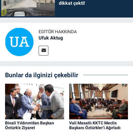
dikkat çekti!
EDITÖR HAKKINDA
Ufuk Aktug
Bunlar da ilginizi çekebilir
Binali Yıldırım’dan Başkan
Vali Masatlı KKTC Meclis
Öntürk’e Ziyaret
Başkanı Öztürkler’i Ağırladı