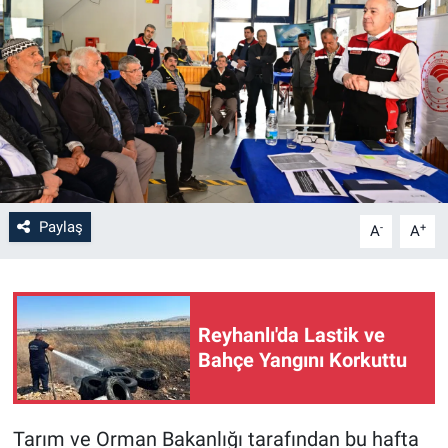
Paylaş
-
+
A
A
Reyhanlı'da Lastik ve
Bahçe Yangını Korkuttu
Tarım ve Orman Bakanlığı tarafından bu hafta