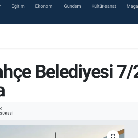
r
Eğitim
Ekonomi
Gündem
Kültür-sanat
Maga
ahçe Belediyesi 7/
a
K
SÜRESI