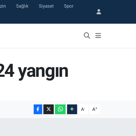
zin
Sağlık
Siyaset
Spor
24 yangın
-
+
A
A