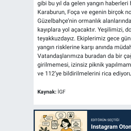
gibi bu yıl da gelen yangın haberler
Karaburun, Foça ve egenin birçok no
Güzelbahçe’nin ormanlık alanlarında
kayıplara yol açacaktır. Yeşilimizi, 
teyakkuzdayız. Ekiplerimiz gece günd
yangın risklerine karşı anında müdah
Vatandaşlarımıza buradan da bir çağ
girilmemesi, izinsiz piknik yapılm
ve 112’ye bildirilmelerini rica ediyor
Kaynak:
İGF
EDITÖRÜN SEÇTIĞI
Instagram Otoma