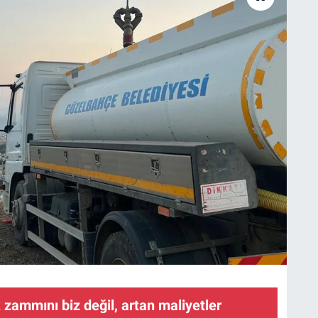
zammını biz değil, artan maliyetler