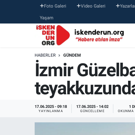
Foto Galeri
Video Galeri
Yazarla
Yaşam
HABERLER
GÜNDEM
İzmir Güzelb
teyakkuzund
17.06.2025 - 09:18
17.06.2025 - 14:02
1 D
YAYINLANMA
GÜNCELLEME
OKUNMA 