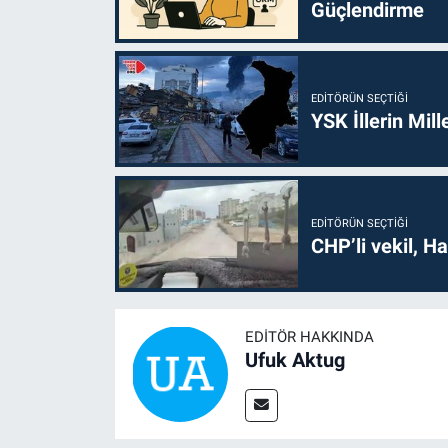
Güçlendirme
EDITÖRÜN SEÇTIĞI
YSK İllerin Mill
EDITÖRÜN SEÇTIĞI
CHP’li vekil, H
EDITÖR HAKKINDA
Ufuk Aktug