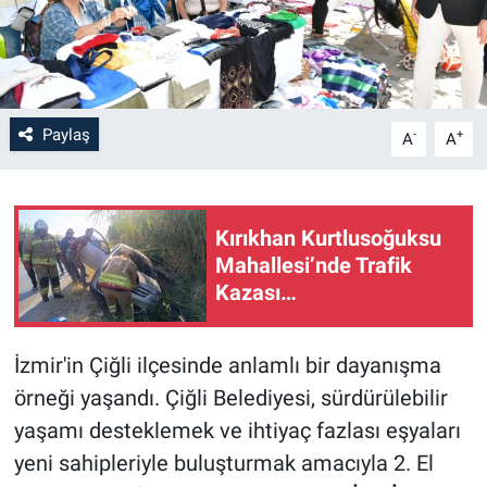
Paylaş
-
+
A
A
Kırıkhan Kurtlusoğuksu
Mahallesi’nde Trafik
Kazası…
İzmir'in Çiğli ilçesinde anlamlı bir dayanışma
örneği yaşandı. Çiğli Belediyesi, sürdürülebilir
yaşamı desteklemek ve ihtiyaç fazlası eşyaları
yeni sahipleriyle buluşturmak amacıyla 2. El