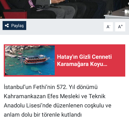
Paylaş
-
+
A
A
Hatay'ın Gizli Cenneti
Karamağara Koyu…
İstanbul’un Fethi’nin 572. Yıl dönümü
Kahramankazan Efes Mesleki ve Teknik
Anadolu Lisesi’nde düzenlenen coşkulu ve
anlam dolu bir törenle kutlandı