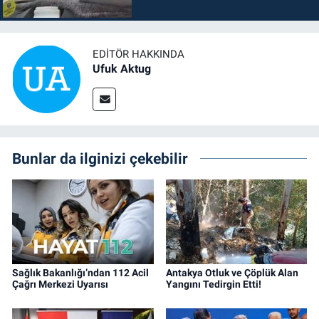
EDITÖR HAKKINDA
Ufuk Aktug
Bunlar da ilginizi çekebilir
Sağlık Bakanlığı’ndan 112 Acil
Antakya Otluk ve Çöplük Alan
Çağrı Merkezi Uyarısı
Yangını Tedirgin Etti!