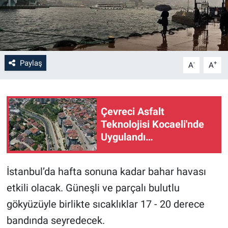
Paylaş
-
+
A
A
Çevreci Asfalt
Teknolojisi Kocaeli'nde
Uygulandı…
İstanbul’da hafta sonuna kadar bahar havası
etkili olacak. Güneşli ve parçalı bulutlu
gökyüzüyle birlikte sıcaklıklar 17 - 20 derece
bandında seyredecek.