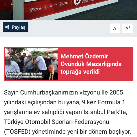
Paylaş
-
+
A
A
Mehmet Özdemir
Övündük Mezarlığında
toprağa verildi
Sayın Cumhurbaşkanımızın vizyonu ile 2005
yılındaki açılışından bu yana, 9 kez Formula 1
yarışlarına ev sahipliği yapan İstanbul Park’ta,
Türkiye Otomobil Sporları Federasyonu
(TOSFED) yönetiminde yeni bir dönem başlıyor.