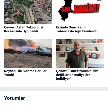
Çevreci Asfalt Teknolojisi
Erzin'de Genç Kadın
Kocaeli'nde Uygulandı…
Tabancayla Ağır Yaralandı
Reyhanlı'da Sulama Boruları
Şenöz: "Ekmek zammını biz
Yandı!
değil, artan maliyetler
belirliyor"
Yorumlar