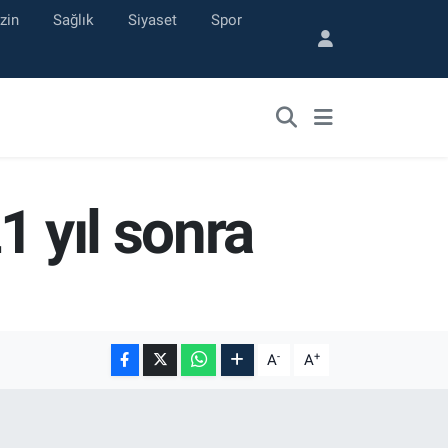
zin
Sağlık
Siyaset
Spor
1 yıl sonra
-
+
A
A