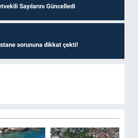
etvekili Sayılarını Güncelledi
astane sorununa dikkat çekti!