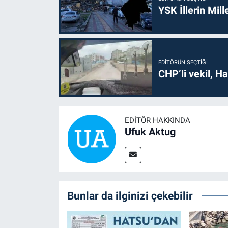
YSK İllerin Mill
EDITÖRÜN SEÇTIĞI
CHP’li vekil, H
EDITÖR HAKKINDA
Ufuk Aktug
Bunlar da ilginizi çekebilir