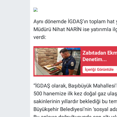
Aynı dönemde İGDAŞ’ın toplam hat ya
Müdürü Nihat NARİN ise yatırımla ilg
verdi:
Zabıtadan Ekm
Denetim...
İçeriği Görüntüle
“İGDAŞ olarak, Başıbüyük Mahallesi
500 hanemize ilk kez doğal gaz ulaş
sakinlerinin yıllardır beklediği bu t
Büyükşehir Belediyesi’nin ‘sosyal ada