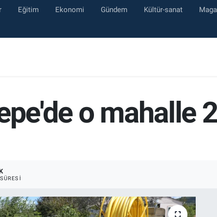
r
Eğitim
Ekonomi
Gündem
Kültür-sanat
Maga
epe'de o mahalle 2
K
SÜRESI