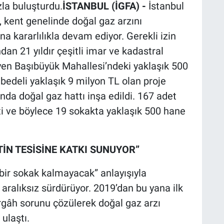
zla buluşturdu.
İSTANBUL (İGFA) -
İstanbul
, kent genelinde doğal gaz arzını
a kararlılıkla devam ediyor. Gerekli izin
n 21 yıldır çeşitli imar ve kadastral
yen Başıbüyük Mahallesi’ndeki yaklaşık 500
 bedeli yaklaşık 9 milyon TL olan proje
da doğal gaz hattı inşa edildi. 167 adet
i ve böylece 19 sokakta yaklaşık 500 hane
TİN TESİSİNE KATKI SUNUYOR”
bir sokak kalmayacak” anlayışıyla
ı aralıksız sürdürüyor. 2019’dan bu yana ilk
rgâh sorunu çözülerek doğal gaz arzı
ulaştı.