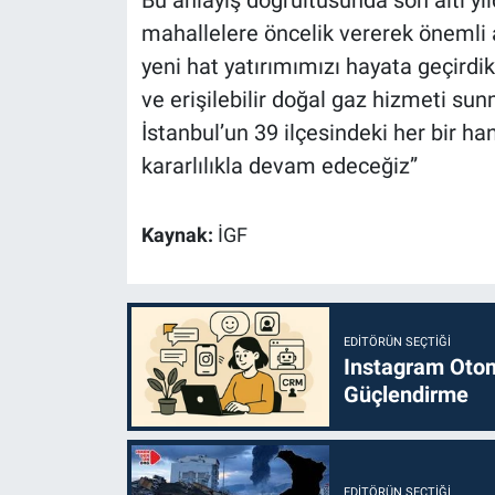
Bu anlayış doğrultusunda son altı y
mahallelere öncelik vererek önemli a
yeni hat yatırımımızı hayata geçirdik
ve erişilebilir doğal gaz hizmeti s
İstanbul’un 39 ilçesindeki her bir h
kararlılıkla devam edeceğiz”
Kaynak:
İGF
EDITÖRÜN SEÇTIĞI
Instagram Otoma
Güçlendirme
EDITÖRÜN SEÇTIĞI