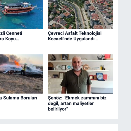
zli Cenneti
Çevreci Asfalt Teknolojisi
ra Koyu…
Kocaeli'nde Uygulandı…
a Sulama Boruları
Şenöz: "Ekmek zammını biz
değil, artan maliyetler
belirliyor"