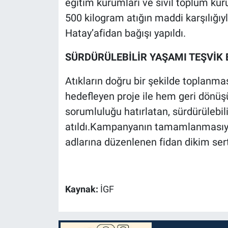
eğitim kurumları ve sivil toplum kuru
500 kilogram atığın maddi karşılığı
Hatay’afidan bağışı yapıldı.
SÜRDÜRÜLEBİLİR YAŞAMI TEŞVİK 
Atıkların doğru bir şekilde toplanma
hedefleyen proje ile hem geri dönüşü
sorumluluğu hatırlatan, sürdürülebil
atıldı.Kampanyanın tamamlanmasıyla
adlarına düzenlenen fidan dikim serti
Kaynak:
İGF