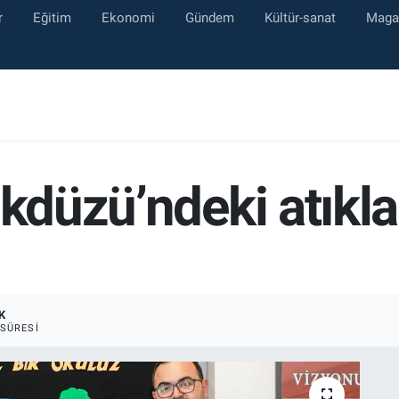
r
Eğitim
Ekonomi
Gündem
Kültür-sanat
Maga
ikdüzü’ndeki atıkla
K
SÜRESI