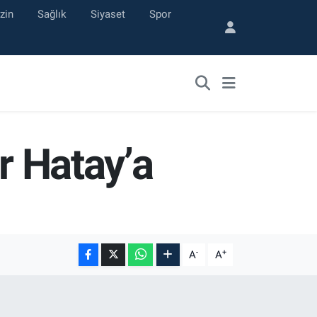
zin
Sağlık
Siyaset
Spor
r Hatay’a
-
+
A
A