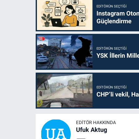
EDITÖRÜN SEÇTIĞI
Instagram Otoma
Güçlendirme
EDITÖRÜN SEÇTIĞI
YSK İllerin Mill
EDITÖRÜN SEÇTIĞI
CHP’li vekil, H
EDITÖR HAKKINDA
Ufuk Aktug