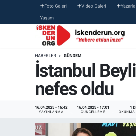
Foto Galeri
Video Galeri
Yazarla
Yaşam
HABERLER
GÜNDEM
İstanbul Beyl
nefes oldu
16.04.2025 - 16:42
16.04.2025 - 17:01
1 D
YAYINLANMA
GÜNCELLEME
OKUNMA 