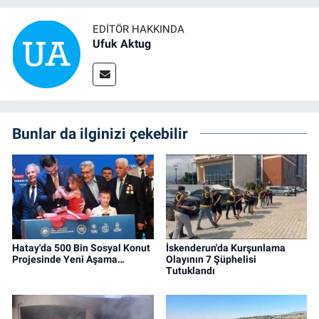
EDITÖR HAKKINDA
Ufuk Aktug
Bunlar da ilginizi çekebilir
Hatay'da 500 Bin Sosyal Konut
İskenderun'da Kurşunlama
Projesinde Yeni Aşama…
Olayının 7 Şüphelisi
Tutuklandı