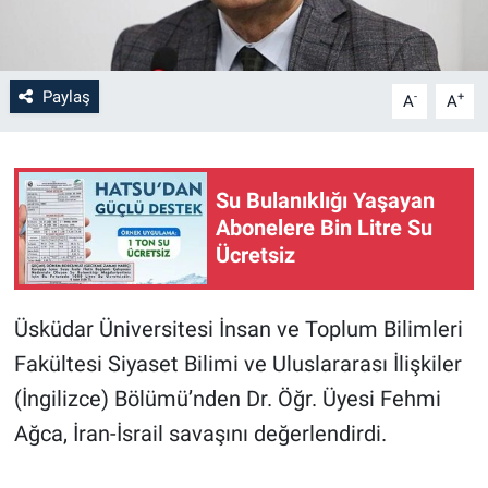
Paylaş
-
+
A
A
Su Bulanıklığı Yaşayan
Abonelere Bin Litre Su
Ücretsiz
Üsküdar Üniversitesi İnsan ve Toplum Bilimleri
Fakültesi Siyaset Bilimi ve Uluslararası İlişkiler
(İngilizce) Bölümü’nden Dr. Öğr. Üyesi Fehmi
Ağca, İran-İsrail savaşını değerlendirdi.