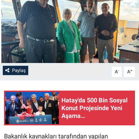
Paylaş
-
+
A
A
Hatay'da 500 Bin Sosyal
Konut Projesinde Yeni
Aşama…
Bakanlık kaynakları tarafından yapılan