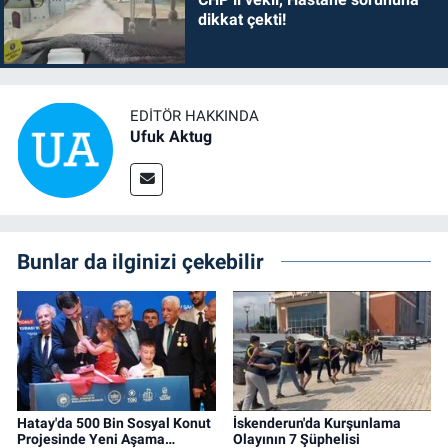
dikkat çekti!
EDITÖR HAKKINDA
Ufuk Aktug
Bunlar da ilginizi çekebilir
Hatay'da 500 Bin Sosyal Konut
İskenderun'da Kurşunlama
Projesinde Yeni Aşama…
Olayının 7 Şüphelisi