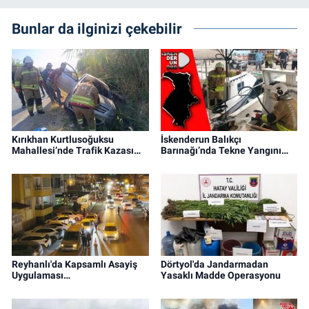
Bunlar da ilginizi çekebilir
Kırıkhan Kurtlusoğuksu
İskenderun Balıkçı
Mahallesi’nde Trafik Kazası…
Barınağı’nda Tekne Yangını…
Reyhanlı'da Kapsamlı Asayiş
Dörtyol'da Jandarmadan
Uygulaması…
Yasaklı Madde Operasyonu