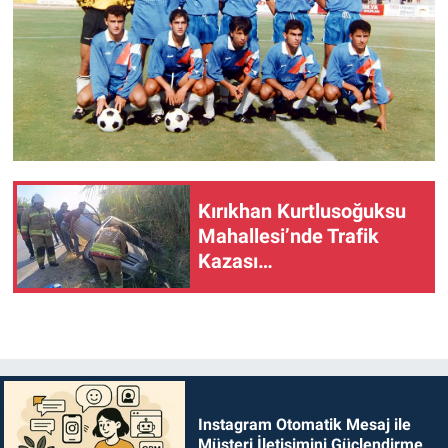
Kırıkhan Kurtlusoğuksu
Mahallesi’nde Trafik
Kazası…
Instagram Otomatik Mesaj ile
Müşteri İletişimini Güçlendirme