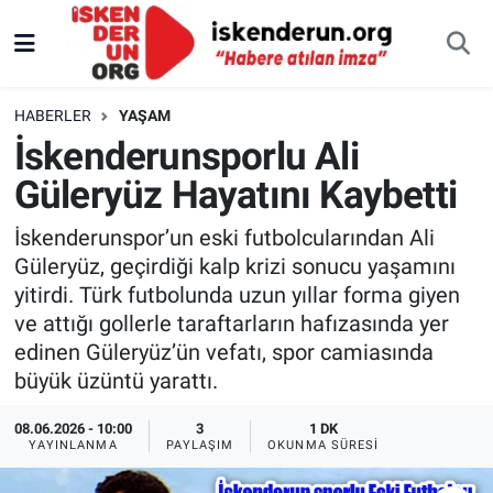
HABERLER
YAŞAM
İskenderunsporlu Ali
Güleryüz Hayatını Kaybetti
İskenderunspor’un eski futbolcularından Ali
Güleryüz, geçirdiği kalp krizi sonucu yaşamını
yitirdi. Türk futbolunda uzun yıllar forma giyen
ve attığı gollerle taraftarların hafızasında yer
edinen Güleryüz’ün vefatı, spor camiasında
büyük üzüntü yarattı.
08.06.2026 - 10:00
3
1 DK
YAYINLANMA
PAYLAŞIM
OKUNMA SÜRESI