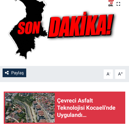
Paylaş
-
+
A
A
Çevreci Asfalt
Teknolojisi Kocaeli'nde
Uygulandı…