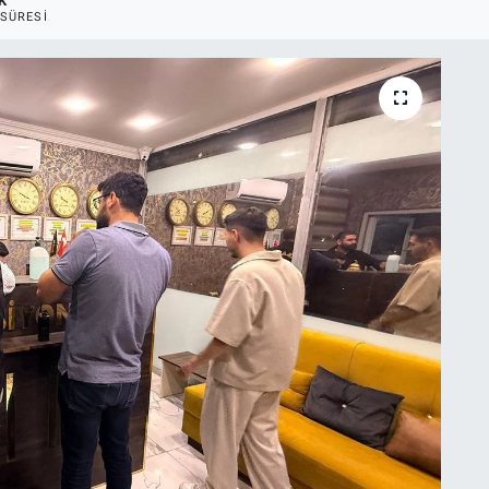
K
SÜRESI