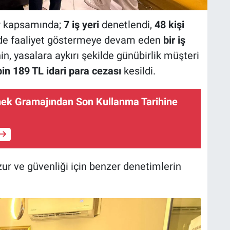
er kapsamında;
7 iş yeri
denetlendi,
48 kişi
halde faaliyet göstermeye devam eden
bir iş
in, yasalara aykırı şekilde günübirlik müşteri
in 189 TL idari para cezası
kesildi.
ek Gramajından Son Kullanma Tarihine
zur ve güvenliği için benzer denetimlerin