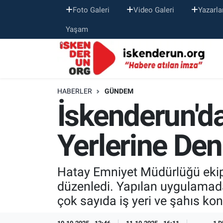
Foto Galeri
Video Galeri
Yazarla
Yaşam
HABERLER
GÜNDEM
İskenderun'd
Yerlerine De
Hatay Emniyet Müdürlüğü ekipl
düzenledi. Yapılan uygulamad
çok sayıda iş yeri ve şahıs kont