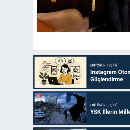
EDITÖRÜN SEÇTIĞI
Instagram Otoma
Güçlendirme
EDITÖRÜN SEÇTIĞI
YSK İllerin Mill