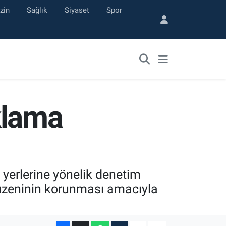
zin
Sağlık
Siyaset
Spor
klama
yerlerine yönelik denetim
üzeninin korunması amacıyla