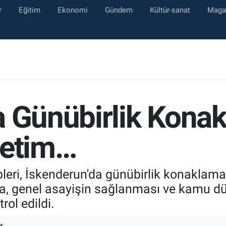
r
Eğitim
Ekonomi
Gündem
Kültür-sanat
Maga
a Günübirlik Kona
netim…
eri, İskenderun'da günübirlik konaklama 
a, genel asayişin sağlanması ve kamu d
rol edildi.