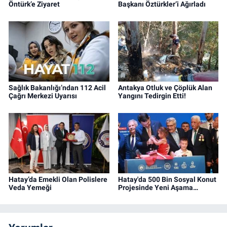
Öntürk’e Ziyaret
Başkanı Öztürkler’i Ağırladı
Sağlık Bakanlığı’ndan 112 Acil
Antakya Otluk ve Çöplük Alan
Çağrı Merkezi Uyarısı
Yangını Tedirgin Etti!
Hatay’da Emekli Olan Polislere
Hatay'da 500 Bin Sosyal Konut
Veda Yemeği
Projesinde Yeni Aşama…