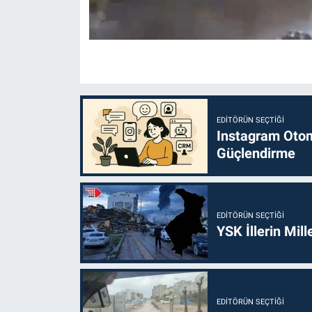
EDITÖRÜN SEÇTIĞI
Instagram Otoma
Güçlendirme
EDITÖRÜN SEÇTIĞI
YSK İllerin Mill
EDITÖRÜN SEÇTIĞI