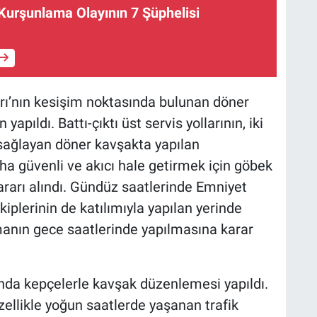
Kurşunlama Olayının 7 Şüphelisi
ı’nın kesişim noktasında bulunan döner
pıldı. Battı-çıktı üst servis yollarının, iki
sağlayan döner kavşakta yapılan
aha güvenli ve akıcı hale getirmek için göbek
rarı alındı. Gündüz saatlerinde Emniyet
iplerinin de katılımıyla yapılan yerinde
manın gece saatlerinde yapılmasına karar
da kepçelerle kavşak düzenlemesi yapıldı.
ellikle yoğun saatlerde yaşanan trafik