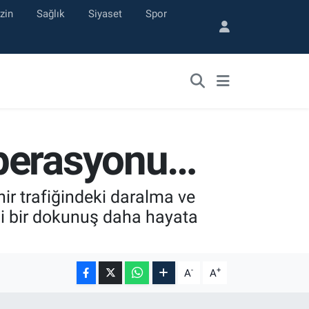
zin
Sağlık
Siyaset
Spor
Operasyonu…
r trafiğindeki daralma ve
i bir dokunuş daha hayata
-
+
A
A