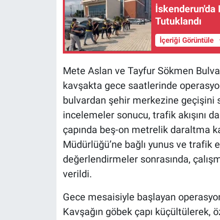
İskenderun'da 
Tutuklandı
İçeriği Görüntüle
Mete Aslan ve Tayfur Sökmen Bulvar
kavşakta gece saatlerinde operasyon ya
bulvardan şehir merkezine geçişini 
incelemeler sonucu, trafik akışını d
çapında beş-on metrelik daraltma ka
Müdürlüğü’ne bağlı yunus ve trafik ek
değerlendirmeler sonrasında, çalış
verildi.
Gece mesaisiyle başlayan operasyon
Kavşağın göbek çapı küçültülerek, öz