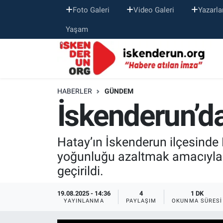
Foto Galeri
Video Galeri
Yazarla
Yaşam
HABERLER
GÜNDEM
İskenderun’d
Hatay’ın İskenderun ilçesinde
yoğunluğu azaltmak amacıyla 
geçirildi.
19.08.2025 - 14:36
4
1 DK
YAYINLANMA
PAYLAŞIM
OKUNMA SÜRESI