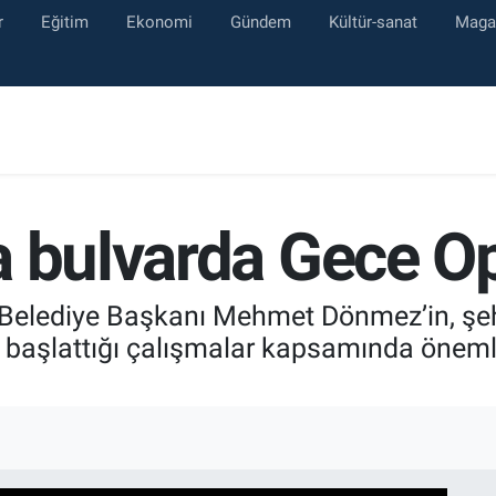
r
Eğitim
Ekonomi
Gündem
Kültür-sanat
Maga
a bulvarda Gece 
 Belediye Başkanı Mehmet Dönmez’in, şehi
başlattığı çalışmalar kapsamında öneml