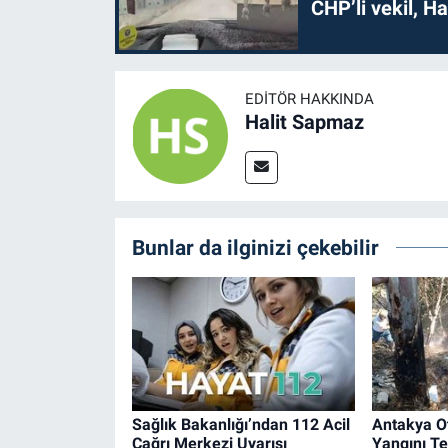
CHP’li vekil, H
EDITÖR HAKKINDA
Halit Sapmaz
Bunlar da ilginizi çekebilir
Sağlık Bakanlığı’ndan 112 Acil
Antakya O
Çağrı Merkezi Uyarısı
Yangını Ted