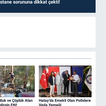
astane sorununa dikkat çekti!
tluk ve Çöplük Alan
Hatay’da Emekli Olan Polislere
irgin Etti!
Veda Yemeği