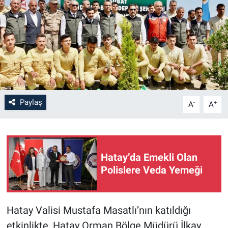
Paylaş
-
+
A
A
Hatay’da Emekli Olan
Polislere Veda Yemeği
Hatay Valisi Mustafa Masatlı’nın katıldığı
etkinlikte, Hatay Orman Bölge Müdürü İlkay