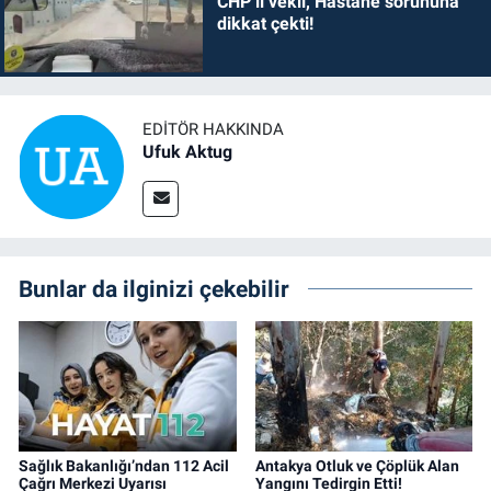
CHP’li vekil, Hastane sorununa
dikkat çekti!
EDITÖR HAKKINDA
Ufuk Aktug
Bunlar da ilginizi çekebilir
Sağlık Bakanlığı’ndan 112 Acil
Antakya Otluk ve Çöplük Alan
Çağrı Merkezi Uyarısı
Yangını Tedirgin Etti!