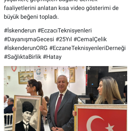
faaliyetlerini anlatan kısa video gösterimi de
büyük beğeni topladı.
#İskenderun #EczacıTeknisyenleri
#DayanışmaGecesi #25Yıl #CemalÇelik
#İskenderunORG #EczaneTeknisyenleriDerneği
#SağlıktaBirlik #Hatay