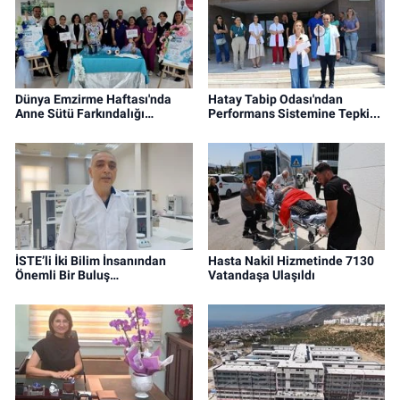
Dünya Emzirme Haftası'nda
Hatay Tabip Odası'ndan
Anne Sütü Farkındalığı…
Performans Sistemine Tepki...
İSTE’li İki Bilim İnsanından
Hasta Nakil Hizmetinde 7130
Önemli Bir Buluş…
Vatandaşa Ulaşıldı