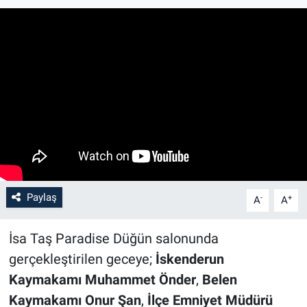
Paylaş
-
+
A
A
İsa Taş Paradise Düğün salonunda
gerçekleştirilen geceye;
İskenderun
Kaymakamı Muhammet Önder
,
Belen
Kaymakamı Onur Şan
,
İlçe Emniyet Müdürü