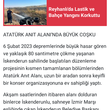
Reyhanlı'da Lastik ve
Bahçe Yangını Korkuttu
ATATÜRK ANIT ALANI’NDA BÜYÜK COŞKU
6 Şubat 2023 depremlerinde büyük hasar gören
ve yaklaşık 80 santimetre çökme yaşanan
İskenderun sahilinde başlatılan düzenleme
projesinin kısmen tamamlanan bölümlerinden
Atatürk Anıt Alanı, uzun bir aradan sonra keyifli
bir konser organizasyonuna ev sahipliği yaptı.
Akşam saatlerinden itibaren alanı dolduran
binlerce İskenderunlu, sahneye İzmir Marşı
eşliğinde çıkan İskenderun Belediye Başkanı