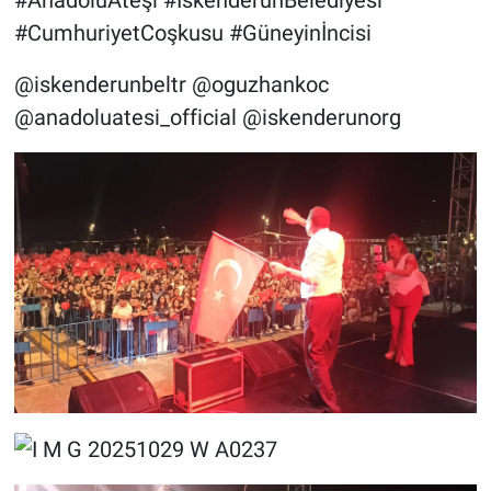
#AnadoluAteşi #İskenderunBelediyesi
#CumhuriyetCoşkusu #Güneyinİncisi
@iskenderunbeltr @oguzhankoc
@anadoluatesi_official @iskenderunorg