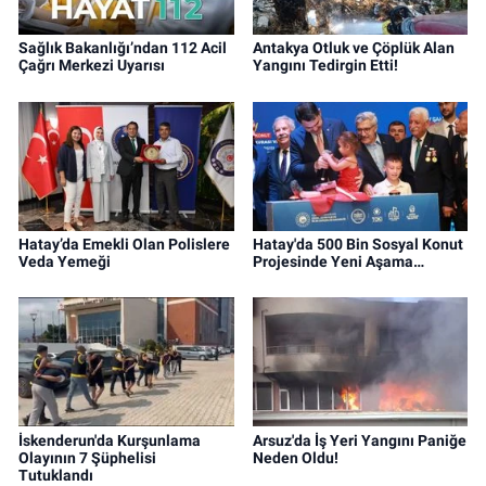
Sağlık Bakanlığı’ndan 112 Acil
Antakya Otluk ve Çöplük Alan
Çağrı Merkezi Uyarısı
Yangını Tedirgin Etti!
Hatay’da Emekli Olan Polislere
Hatay'da 500 Bin Sosyal Konut
Veda Yemeği
Projesinde Yeni Aşama…
İskenderun'da Kurşunlama
Arsuz'da İş Yeri Yangını Paniğe
Olayının 7 Şüphelisi
Neden Oldu!
Tutuklandı