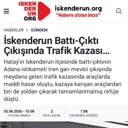
HABERLER
GÜNDEM
İskenderun Battı-Çıktı
Çıkışında Trafik Kazası…
Hatay’ın İskenderun ilçesinde battı-çıktının
Adana istikameti tren garı mevkii çıkışında
meydana gelen trafik kazasında araçlarda
maddi hasar oluştu, kazaya karışan araçlardan
biri de yoldan çıkarak tamamlanmamış refüje
düştü.
03.06.2026 - 15:08
2
1 DK
YAYINLANMA
PAYLAŞIM
OKUNMA SÜRESI