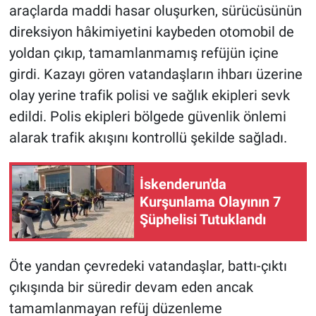
araçlarda maddi hasar oluşurken, sürücüsünün
direksiyon hâkimiyetini kaybeden otomobil de
yoldan çıkıp, tamamlanmamış refüjün içine
girdi. Kazayı gören vatandaşların ihbarı üzerine
olay yerine trafik polisi ve sağlık ekipleri sevk
edildi. Polis ekipleri bölgede güvenlik önlemi
alarak trafik akışını kontrollü şekilde sağladı.
İskenderun'da
Kurşunlama Olayının 7
Şüphelisi Tutuklandı
Öte yandan çevredeki vatandaşlar, battı-çıktı
çıkışında bir süredir devam eden ancak
tamamlanmayan refüj düzenleme