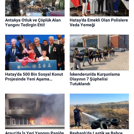
Antakya Otluk ve Çöplük Alan
Hatay’da Emekli Olan Polislere
Yangını Tedirgin Etti!
Veda Yemeği
Hatay'da 500 Bin Sosyal Konut
İskenderun'da Kurşunlama
Projesinde Yeni Aşama…
Olayının 7 Şüphelisi
Tutuklandı
Arsuz'da İş Yeri Yangını Paniğe
Reyhanlı'da Lastik ve Bahçe