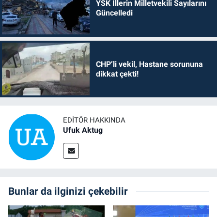
YSK İllerin Milletvekili Sayılarını
Güncelledi
CHP’li vekil, Hastane sorununa
dikkat çekti!
EDITÖR HAKKINDA
Ufuk Aktug
Bunlar da ilginizi çekebilir