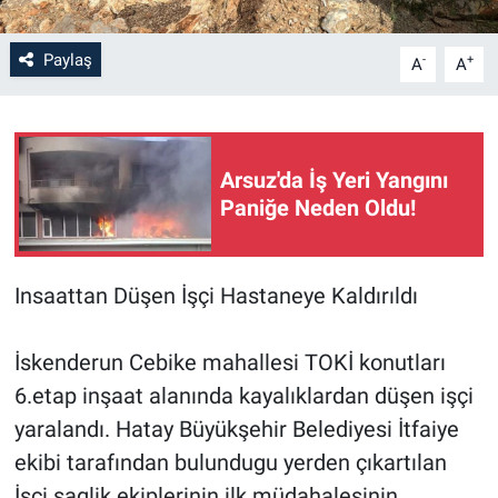
Paylaş
-
+
A
A
Arsuz'da İş Yeri Yangını
Paniğe Neden Oldu!
Insaattan Düşen İşçi Hastaneye Kaldırıldı
İskenderun Cebike mahallesi TOKİ konutları
6.etap inşaat alanında kayalıklardan düşen işçi
yaralandı. Hatay Büyükşehir Belediyesi İtfaiye
ekibi tarafından bulundugu yerden çıkartılan
İşçi saglik ekiplerinin ilk müdahalesinin