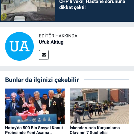
CHP’li vekil, Hastane sorununa
dikkat çekti!
EDITÖR HAKKINDA
Ufuk Aktug
Bunlar da ilginizi çekebilir
Hatay'da 500 Bin Sosyal Konut
İskenderun'da Kurşunlama
Projesinde Yeni Aşama…
Olayının 7 Şüphelisi