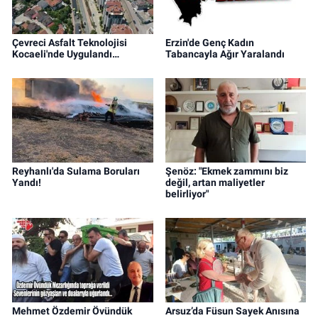
Çevreci Asfalt Teknolojisi
Erzin'de Genç Kadın
Kocaeli'nde Uygulandı…
Tabancayla Ağır Yaralandı
Reyhanlı'da Sulama Boruları
Şenöz: "Ekmek zammını biz
Yandı!
değil, artan maliyetler
belirliyor"
Mehmet Özdemir Övündük
Arsuz’da Füsun Sayek Anısına