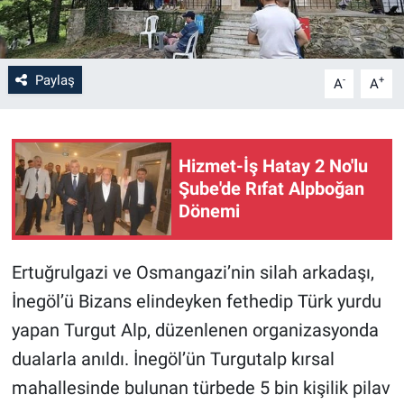
Paylaş
-
+
A
A
Hizmet-İş Hatay 2 No'lu
Şube'de Rıfat Alpboğan
Dönemi
Ertuğrulgazi ve Osmangazi’nin silah arkadaşı,
İnegöl’ü Bizans elindeyken fethedip Türk yurdu
yapan Turgut Alp, düzenlenen organizasyonda
dualarla anıldı. İnegöl’ün Turgutalp kırsal
mahallesinde bulunan türbede 5 bin kişilik pilav