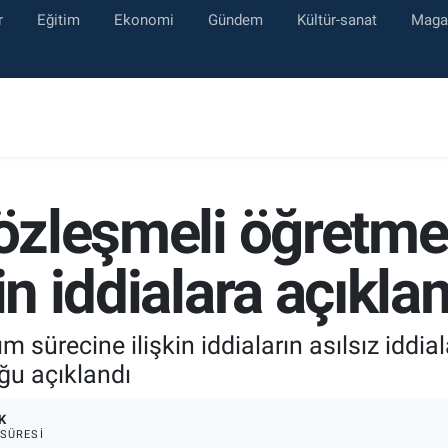
r
Eğitim
Ekonomi
Gündem
Kültür-sanat
Maga
sözleşmeli öğretme
in iddialara açıkl
m sürecine ilişkin iddiaların asılsız iddi
ğu açıklandı
K
SÜRESI