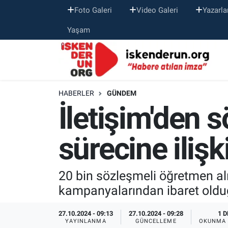
Foto Galeri
Video Galeri
Yazarla
Yaşam
HABERLER
GÜNDEM
İletişim'den 
sürecine ilişk
20 bin sözleşmeli öğretmen alı
kampanyalarından ibaret oldu
27.10.2024 - 09:13
27.10.2024 - 09:28
1 D
YAYINLANMA
GÜNCELLEME
OKUNMA 