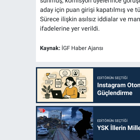
sunmuş, komisyon üyelerince görüşme
aday için puan girişi kapatılmış ve t
Sürece ilişkin asılsız iddialar ve m
ifadelerine yer verildi.
Kaynak:
İGF Haber Ajansı
EDITÖRÜN SEÇTIĞI
Instagram Otoma
Güçlendirme
EDITÖRÜN SEÇTIĞI
YSK İllerin Mill