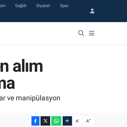
zin
Sağlık
Siyaset
Spor
n alım
ama
alar ve manipülasyon
-
+
A
A