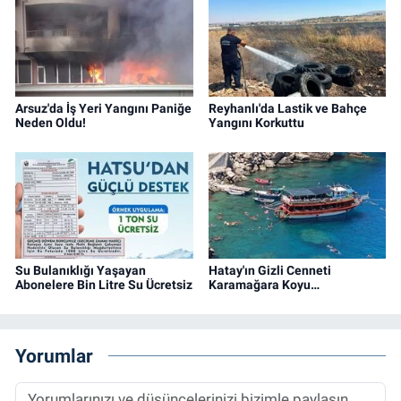
Arsuz'da İş Yeri Yangını Paniğe
Reyhanlı'da Lastik ve Bahçe
Neden Oldu!
Yangını Korkuttu
Su Bulanıklığı Yaşayan
Hatay'ın Gizli Cenneti
Abonelere Bin Litre Su Ücretsiz
Karamağara Koyu…
Yorumlar