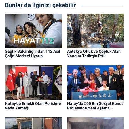
Bunlar da ilginizi çekebilir
Sağlık Bakanlığı’ndan 112 Acil
Antakya Otluk ve Çöplük Alan
Çağrı Merkezi Uyarısı
Yangını Tedirgin Etti!
Hatay’da Emekli Olan Polislere
Hatay'da 500 Bin Sosyal Konut
Veda Yemeği
Projesinde Yeni Aşama…