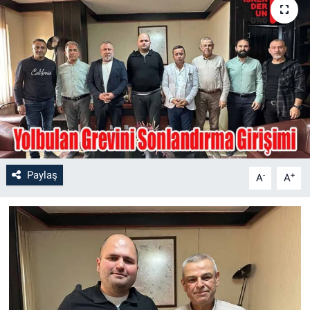
Paylaş
-
+
A
A