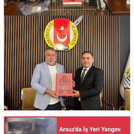
Arsuz'da İş Yeri Yangını