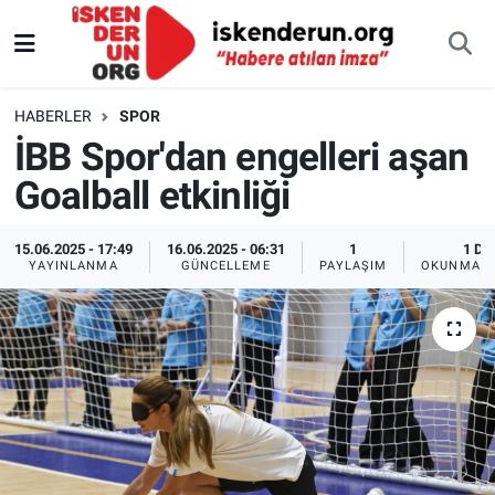
HABERLER
SPOR
İBB Spor'dan engelleri aşan
Goalball etkinliği
15.06.2025 - 17:49
16.06.2025 - 06:31
1
1 DK
YAYINLANMA
GÜNCELLEME
PAYLAŞIM
OKUNMA S