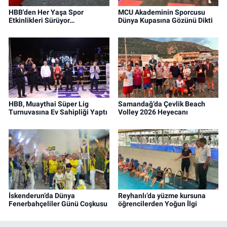
HBB'den Her Yaşa Spor
MCU Akademinin Sporcusu
Etkinlikleri Sürüyor…
Dünya Kupasına Gözünü Dikti
HBB, Muaythai Süper Lig
Samandağ’da Çevlik Beach
Turnuvasına Ev Sahipliği Yaptı
Volley 2026 Heyecanı
İskenderun’da Dünya
Reyhanlı’da yüzme kursuna
Fenerbahçeliler Günü Coşkusu
öğrencilerden Yoğun İlgi