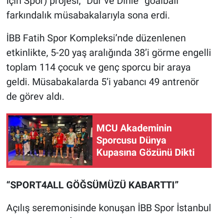
İçin Spor) projesi, “Dur ve Dinle” goalball
farkındalık müsabakalarıyla sona erdi.
İBB Fatih Spor Kompleksi’nde düzenlenen
etkinlikte, 5-20 yaş aralığında 38’i görme engelli
toplam 114 çocuk ve genç sporcu bir araya
geldi. Müsabakalarda 5’i yabancı 49 antrenör
de görev aldı.
MCU Akademinin
Sporcusu Dünya
Kupasına Gözünü Dikti
“SPORT4ALL GÖĞSÜMÜZÜ KABARTTI”
Açılış seremonisinde konuşan İBB Spor İstanbul