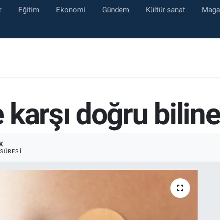
r
Eğitim
Ekonomi
Gündem
Kültür-sanat
Maga
karşı doğru biline
K
SÜRESI