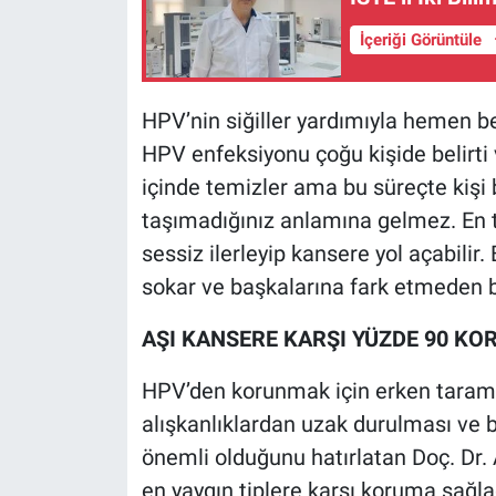
İçeriği Görüntüle
HPV’nin siğiller yardımıyla hemen be
HPV enfeksiyonu çoğu kişide belirti 
içinde temizler ama bu süreçte kişi b
taşımadığınız anlamına gelmez. En te
sessiz ilerleyip kansere yol açabilir.
sokar ve başkalarına fark etmeden b
AŞI KANSERE KARŞI YÜZDE 90 K
HPV’den korunmak için erken tarama y
alışkanlıklardan uzak durulması ve b
önemli olduğunu hatırlatan Doç. Dr. Ak
en yaygın tiplere karşı koruma sağladı