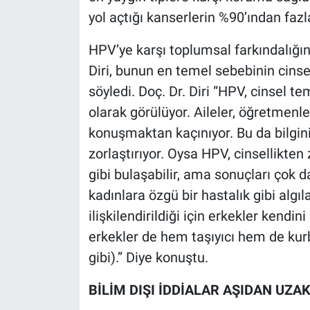
yol açtığı kanserlerin %90’ından faz
HPV’ye karşı toplumsal farkındalığı
Diri, bunun en temel sebebinin cins
söyledi. Doç. Dr. Diri “HPV, cinsel t
olarak görülüyor. Aileler, öğretmenle
konuşmaktan kaçınıyor. Bu da bilgin
zorlaştırıyor. Oysa HPV, cinsellikten 
gibi bulaşabilir, ama sonuçları çok d
kadınlara özgü bir hastalık gibi algı
ilişkilendirildiği için erkekler kendi
erkekler de hem taşıyıcı hem de kurb
gibi).” Diye konuştu.
BİLİM DIŞI İDDİALAR AŞIDAN UZA