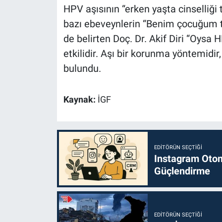
HPV aşısının “erken yaşta cinselliği t
bazı ebeveynlerin “Benim çocuğum tem
de belirten Doç. Dr. Akif Diri “Oysa 
etkilidir. Aşı bir korunma yöntemidi
bulundu.
Kaynak:
İGF
EDITÖRÜN SEÇTIĞI
Instagram Otoma
Güçlendirme
EDITÖRÜN SEÇTIĞI