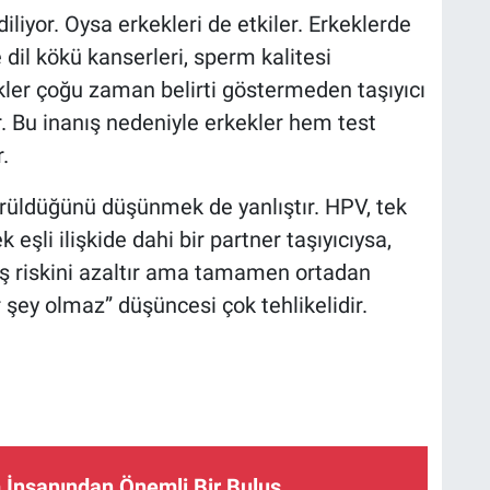
liyor. Oysa erkekleri de etkiler. Erkeklerde
e dil kökü kanserleri, sperm kalitesi
ekler çoğu zaman belirti göstermeden taşıyıcı
ir. Bu inanış nedeniyle erkekler hem test
.
örüldüğünü düşünmek de yanlıştır. HPV, tek
k eşli ilişkide dahi bir partner taşıyıcıysa,
 riskini azaltır ama tamamen ortadan
 şey olmaz” düşüncesi çok tehlikelidir.
im İnsanından Önemli Bir Buluş…