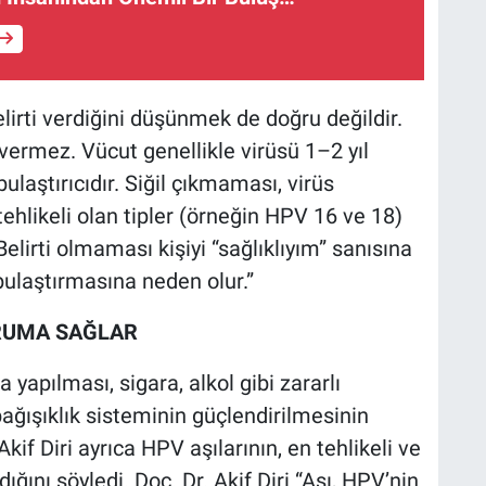
lirti verdiğini düşünmek de doğru değildir.
vermez. Vücut genellikle virüsü 1–2 yıl
ulaştırıcıdır. Siğil çıkmaması, virüs
hlikeli olan tipler (örneğin HPV 16 ve 18)
 Belirti olmaması kişiyi “sağlıklıyım” sanısına
ulaştırmasına neden olur.”
ORUMA SAĞLAR
apılması, sigara, alkol gibi zararlı
ağışıklık sisteminin güçlendirilmesinin
if Diri ayrıca HPV aşılarının, en tehlikeli ve
ğını söyledi. Doç. Dr. Akif Diri “Aşı, HPV’nin