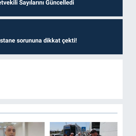
etvekili Sayılarını Güncelledi
astane sorununa dikkat çekti!