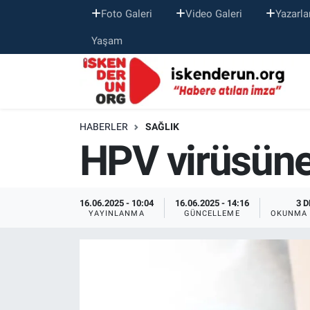
Foto Galeri
Video Galeri
Yazarla
Yaşam
HABERLER
SAĞLIK
HPV virüsüne 
16.06.2025 - 10:04
16.06.2025 - 14:16
3 D
YAYINLANMA
GÜNCELLEME
OKUNMA 