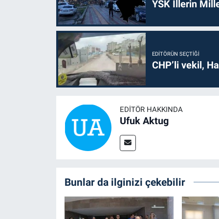
YSK İllerin Mill
EDITÖRÜN SEÇTIĞI
CHP’li vekil, H
EDITÖR HAKKINDA
Ufuk Aktug
Bunlar da ilginizi çekebilir