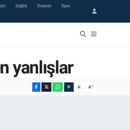
zin
Sağlık
Siyaset
Spor
n yanlışlar
-
+
A
A