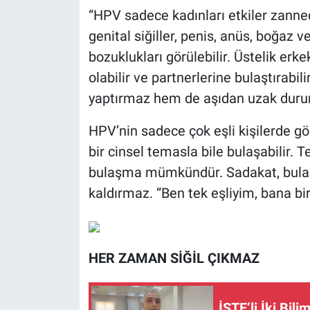
“HPV sadece kadınları etkiler zannedi
genital siğiller, penis, anüs, boğaz v
bozuklukları görülebilir. Üstelik erk
olabilir ve partnerlerine bulaştırabil
yaptırmaz hem de aşıdan uzak durur
HPV’nin sadece çok eşli kişilerde g
bir cinsel temasla bile bulaşabilir. Te
bulaşma mümkündür. Sadakat, bulaş
kaldırmaz. “Ben tek eşliyim, bana bir
HER ZAMAN SİĞİL ÇIKMAZ
İSTE’li İki Bil