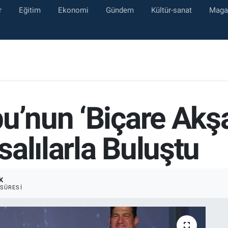
r
Eğitim
Ekonomi
Gündem
Kültür-sanat
Maga
u’nun ‘Biçare Akş
alılarla Buluştu
K
SÜRESI