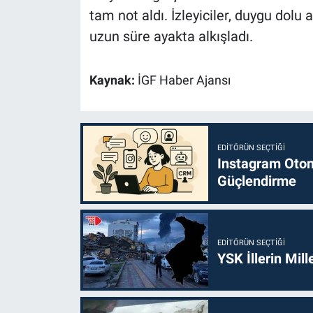
tam not aldı. İzleyiciler, duygu dol
uzun süre ayakta alkışladı.
Kaynak:
İGF Haber Ajansı
EDITÖRÜN SEÇTIĞI
Instagram Otoma
Güçlendirme
EDITÖRÜN SEÇTIĞI
YSK İllerin Mill