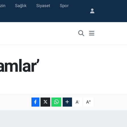
zin
Sağlık
Siyaset
Spor
amlar’
-
+
A
A