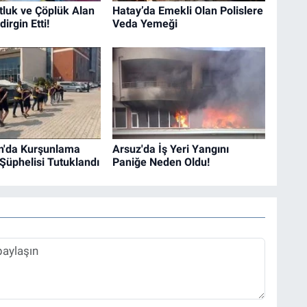
tluk ve Çöplük Alan
Hatay’da Emekli Olan Polislere
irgin Etti!
Veda Yemeği
n'da Kurşunlama
Arsuz'da İş Yeri Yangını
 Şüphelisi Tutuklandı
Paniğe Neden Oldu!