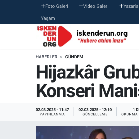
Foto Galeri
Video Galeri
Yazarla
Yaşam
HABERLER
GÜNDEM
Hijazkâr Grub
Konseri Manis
02.03.2025 - 11:47
02.03.2025 - 12:10
1 D
YAYINLANMA
GÜNCELLEME
OKUNMA 