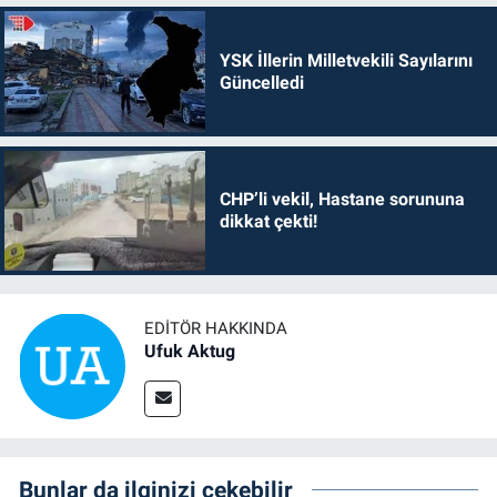
YSK İllerin Milletvekili Sayılarını
Güncelledi
CHP’li vekil, Hastane sorununa
dikkat çekti!
EDITÖR HAKKINDA
Ufuk Aktug
Bunlar da ilginizi çekebilir