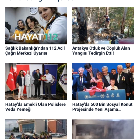
Sağlık Bakanlığı’ndan 112 Acil
Antakya Otluk ve Çöplük Alan
Çağrı Merkezi Uyarısı
Yangını Tedirgin Etti!
Hatay’da Emekli Olan Polislere
Hatay'da 500 Bin Sosyal Konut
Veda Yemeği
Projesinde Yeni Aşama…