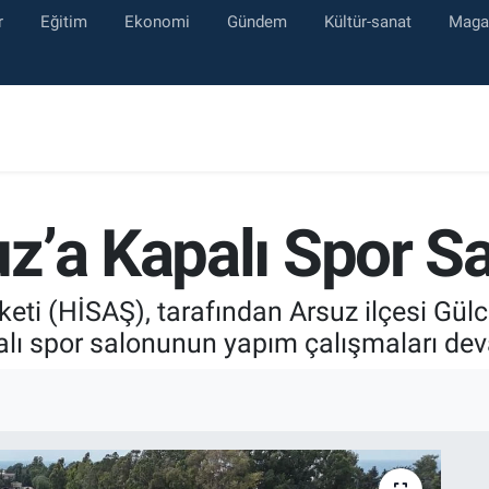
r
Eğitim
Ekonomi
Gündem
Kültür-sanat
Maga
z’a Kapalı Spor S
eti (HİSAŞ), tarafından Arsuz ilçesi Gül
palı spor salonunun yapım çalışmaları de