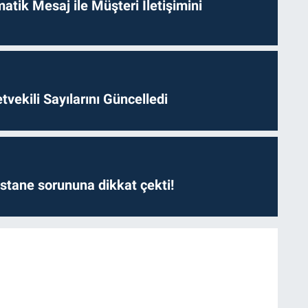
tik Mesaj ile Müşteri İletişimini
etvekili Sayılarını Güncelledi
astane sorununa dikkat çekti!