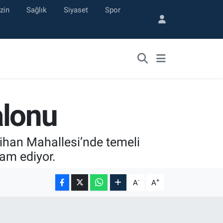
zin
Sağlık
Siyaset
Spor
alonu
cihan Mahallesi’nde temeli
vam ediyor.
-
+
A
A