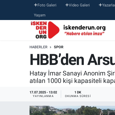
Foto Galeri
Video Galeri
Yazarla
Yaşam
HABERLER
SPOR
HBB’den Arsu
Hatay İmar Sanayi Anonim Şirk
atılan 1000 kişi kapasiteli ka
17.07.2025 - 13:02
1 DK
YAYINLANMA
OKUNMA SÜRESI