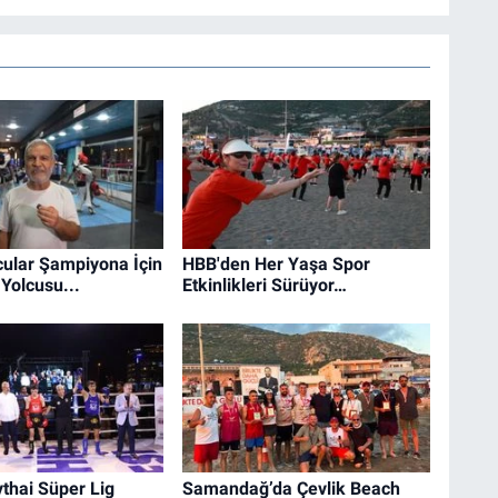
ular Şampiyona İçin
HBB'den Her Yaşa Spor
Yolcusu...
Etkinlikleri Sürüyor…
thai Süper Lig
Samandağ’da Çevlik Beach