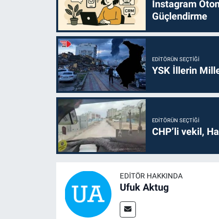
Instagram Otoma
Güçlendirme
EDITÖRÜN SEÇTIĞI
YSK İllerin Mill
EDITÖRÜN SEÇTIĞI
CHP’li vekil, H
EDITÖR HAKKINDA
Ufuk Aktug