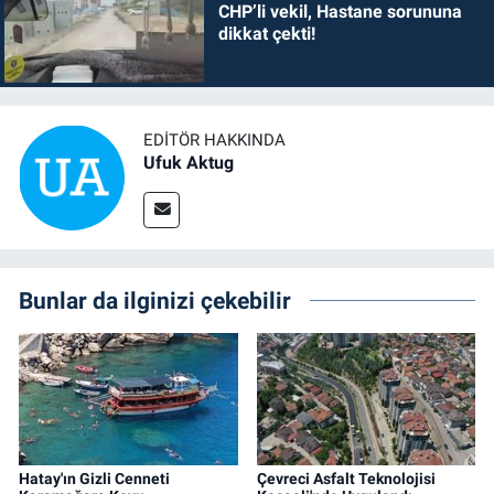
CHP’li vekil, Hastane sorununa
dikkat çekti!
EDITÖR HAKKINDA
Ufuk Aktug
Bunlar da ilginizi çekebilir
Hatay'ın Gizli Cenneti
Çevreci Asfalt Teknolojisi