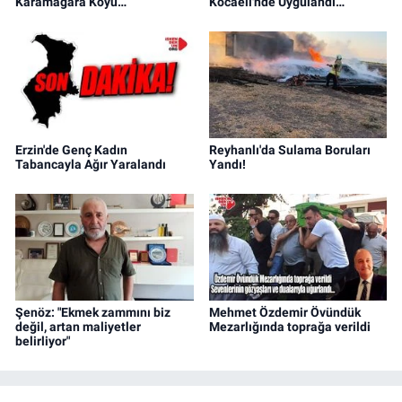
Karamağara Koyu…
Kocaeli'nde Uygulandı…
Erzin'de Genç Kadın
Reyhanlı'da Sulama Boruları
Tabancayla Ağır Yaralandı
Yandı!
Şenöz: "Ekmek zammını biz
Mehmet Özdemir Övündük
değil, artan maliyetler
Mezarlığında toprağa verildi
belirliyor"