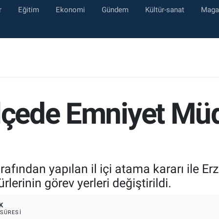
r
Eğitim
Ekonomi
Gündem
Kültür-sanat
Maga
lçede Emniyet Müd
fından yapılan il içi atama kararı ile Erz
erinin görev yerleri değiştirildi.
K
SÜRESI