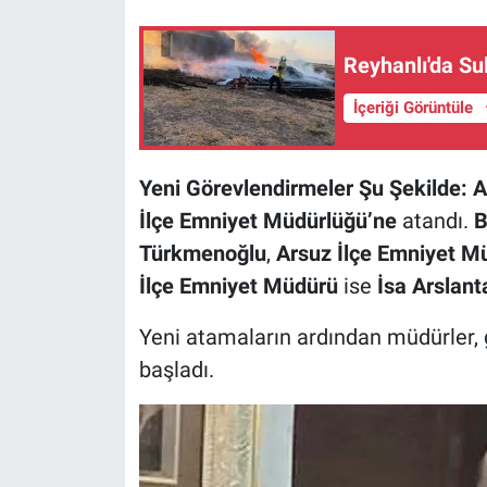
Reyhanlı'da Su
İçeriği Görüntüle
Yeni Görevlendirmeler Şu Şekilde: 
İlçe Emniyet Müdürlüğü’ne
atandı.
B
Türkmenoğlu
,
Arsuz İlçe Emniyet M
İlçe Emniyet Müdürü
ise
İsa Arslant
Yeni atamaların ardından müdürler, g
başladı.