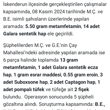
İskenderun ilçesinde gerçekleştirilen çalışmalar
kapsamında, 08 Kasım 2024 tarihinde M.Ç. ve
B.E. isimli şahısların üzerlerinde yapılan
aramada:
5.50 gram metamfetamin
,
14 adet
Galara sentetik hap
ele geçirildi.
Şüphelilerden M.Ç. ve G.E.’nin Çay
Mahallesi’ndeki adresinde yapılan aramada ise
6 parça halinde toplamda
13 gram
metamfetamin
,
1 adet Galara sentetik ecza
hap
,
1 gram esrar maddesi
,
0.55 gram eroin
,
3
adet Suboxsone hap
,
2 adet Captagon hap
,
1
adet pompalı tüfek
ve tüfeğe ait
2 fişek
bulundu. Operasyon sonucunda 5 şüpheli
gözaltına alındı. Soruşturma kapsamında:
B.E.,