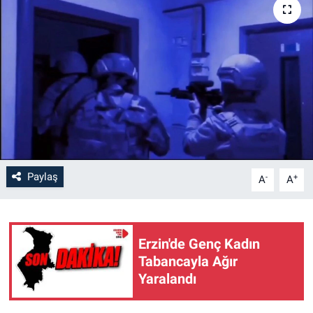
Paylaş
-
+
A
A
Erzin'de Genç Kadın
Tabancayla Ağır
Yaralandı