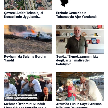
Çevreci Asfalt Teknolojisi
Erzin'de Genç Kadın
Kocaeli'nde Uygulandı…
Tabancayla Ağır Yaralandı
Reyhanlı'da Sulama Boruları
Şenöz: "Ekmek zammını biz
Yandı!
değil, artan maliyetler
belirliyor"
Mehmet Özdemir Övündük
Arsuz’da Füsun Sayek Anısına
Mezarlığında toprağa verildi
Kültür ve Dayanışma