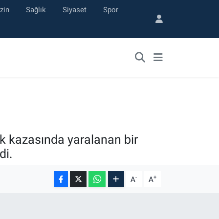
zin
Sağlık
Siyaset
Spor
ik kazasında yaralanan bir
di.
-
+
A
A