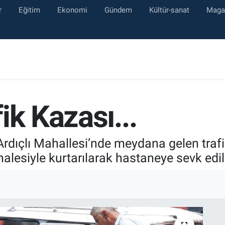
r
Eğitim
Ekonomi
Gündem
Kültür-sanat
Maga
ik Kazası...
Ardıçlı Mahallesi’nde meydana gelen traf
halesiyle kurtarılarak hastaneye sevk edil