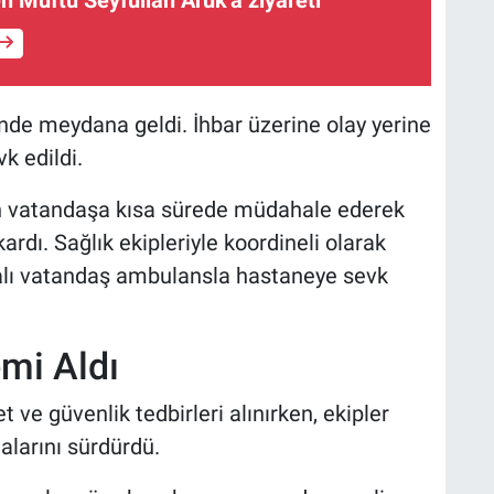
n Müftü Seyfullah Aruk'a ziyareti
’nde meydana geldi. İhbar üzerine olay yerine
vk edildi.
nan vatandaşa kısa sürede müdahale ederek
rdı. Sağlık ekipleriyle koordineli olarak
ralı vatandaş ambulansla hastaneye sevk
emi Aldı
ve güvenlik tedbirleri alınırken, ekipler
alarını sürdürdü.