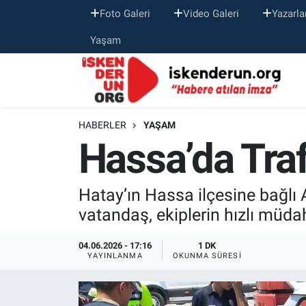
Foto Galeri
Video Galeri
Yazarla
Yaşam
HABERLER
YAŞAM
Hassa’da Traf
Hatay’ın Hassa ilçesine bağlı 
vatandaş, ekiplerin hızlı müda
04.06.2026 - 17:16
1 DK
YAYINLANMA
OKUNMA SÜRESI