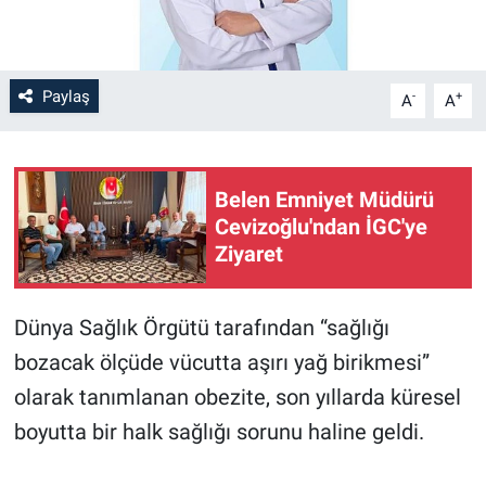
Paylaş
-
+
A
A
Belen Emniyet Müdürü
Cevizoğlu'ndan İGC'ye
Ziyaret
Dünya Sağlık Örgütü tarafından “sağlığı
bozacak ölçüde vücutta aşırı yağ birikmesi”
olarak tanımlanan obezite, son yıllarda küresel
boyutta bir halk sağlığı sorunu haline geldi.