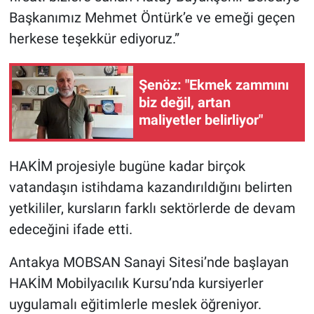
Başkanımız Mehmet Öntürk’e ve emeği geçen
herkese teşekkür ediyoruz.”
Şenöz: "Ekmek zammını
biz değil, artan
maliyetler belirliyor"
HAKİM projesiyle bugüne kadar birçok
vatandaşın istihdama kazandırıldığını belirten
yetkililer, kursların farklı sektörlerde de devam
edeceğini ifade etti.
Antakya MOBSAN Sanayi Sitesi’nde başlayan
HAKİM Mobilyacılık Kursu’nda kursiyerler
uygulamalı eğitimlerle meslek öğreniyor.