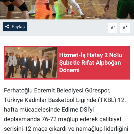
Paylaş
-
+
A
A
Hizmet-İş Hatay 2 No'lu
Şube'de Rıfat Alpboğan
Dönemi
Ferhatoğlu Edremit Belediyesi Gürespor,
Türkiye Kadınlar Basketbol Ligi'nde (TKBL) 12.
hafta mücadelesinde Edirne DSİ'yi
deplasmanda 76-72 mağlup ederek galibiyet
serisini 12 maça çıkardı ve namağlup liderliğini