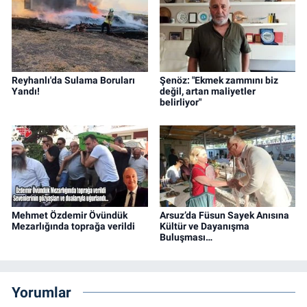
Reyhanlı'da Sulama Boruları
Şenöz: "Ekmek zammını biz
Yandı!
değil, artan maliyetler
belirliyor"
Mehmet Özdemir Övündük
Arsuz’da Füsun Sayek Anısına
Mezarlığında toprağa verildi
Kültür ve Dayanışma
Buluşması…
Yorumlar