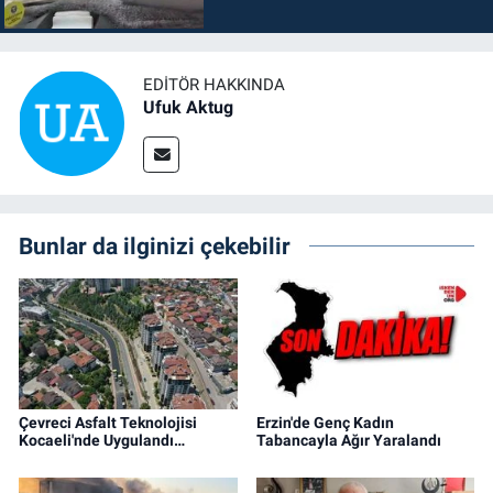
EDITÖR HAKKINDA
Ufuk Aktug
Bunlar da ilginizi çekebilir
Çevreci Asfalt Teknolojisi
Erzin'de Genç Kadın
Kocaeli'nde Uygulandı…
Tabancayla Ağır Yaralandı