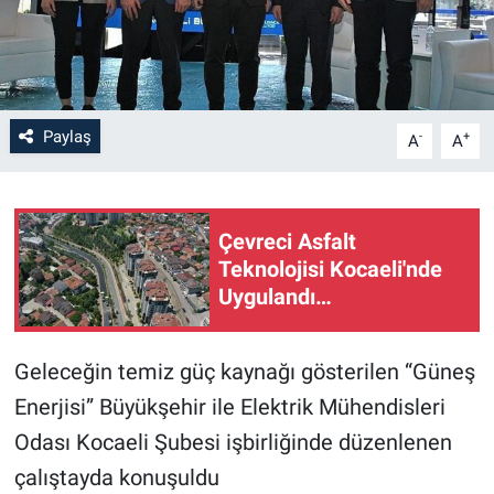
Paylaş
-
+
A
A
Çevreci Asfalt
Teknolojisi Kocaeli'nde
Uygulandı…
Geleceğin temiz güç kaynağı gösterilen “Güneş
Enerjisi” Büyükşehir ile Elektrik Mühendisleri
Odası Kocaeli Şubesi işbirliğinde düzenlenen
çalıştayda konuşuldu