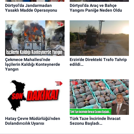
Dörtyol'da Jandarmadan
Dörtyol'da Araç ve Bahçe
Yasaklı Madde Operasyonu
Yangını Paniğe Neden Oldu
Çekmece Mahallesi'nde
Erzin'de Direkteki Trafo Tahrip
İşçilerin Kaldığı Konteynerde
edildi…
Yangın
Hatay Çevre Müdürlüğü'nden
Türk Taze İncirinde İhracat
Dolandırıcılık Uyarısı
Sezonu Başladı…