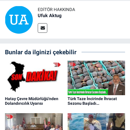
EDITÖR HAKKINDA
Ufuk Aktug
Bunlar da ilginizi çekebilir
Hatay Çevre Müdürlüğü'nden
Türk Taze İncirinde İhracat
Dolandırıcılık Uyarısı
Sezonu Başladı…