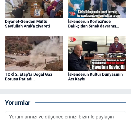
Diyanet-Sen'den Müftü
İskenderun Körfezi'nde
Seyfullah Aruk'a ziyareti
Balıkçıdan örnek davranış…
TOKİ 2. Etap'ta Doğal Gaz
İskenderun Kültür Dünyasının
Borusu Patladı…
Acı Kaybı!
Yorumlar