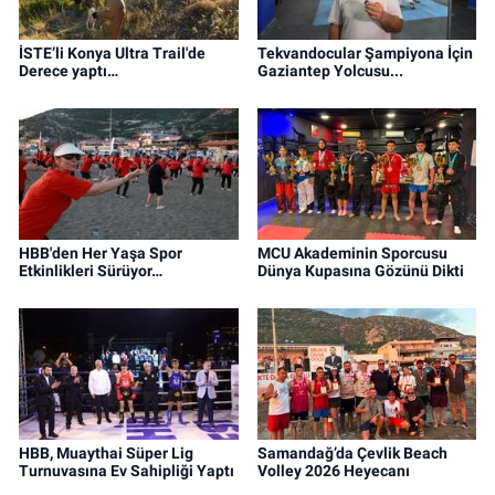
İSTE’li Konya Ultra Trail'de
Tekvandocular Şampiyona İçin
Derece yaptı…
Gaziantep Yolcusu...
HBB'den Her Yaşa Spor
MCU Akademinin Sporcusu
Etkinlikleri Sürüyor…
Dünya Kupasına Gözünü Dikti
HBB, Muaythai Süper Lig
Samandağ’da Çevlik Beach
Turnuvasına Ev Sahipliği Yaptı
Volley 2026 Heyecanı