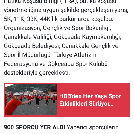
Patika Koşusu Birliği (ITRA), patika koşusu
yönetmeliğine uygun şekilde gerçekleşen yarış;
5K, 11K, 33K, 44K’lık parkurlarda koşuldu.
Organizasyon; Gençlik ve Spor Bakanlığı,
Çanakkale Valiliği, Gökçeada Kaymakamlığı,
Gökçeada Belediyesi, Çanakkale Gençlik ve
Spor İl Müdürlüğü, Türkiye Atletizm
Federasyonu ve Gökçeada Spor Kulübü
destekleriyle gerçekleşti.
HBB'den Her Yaşa Spor
Etkinlikleri Sürüyor…
900 SPORCU YER ALDI
Yabancı sporcuların