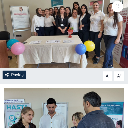
Paylaş
-
+
A
A