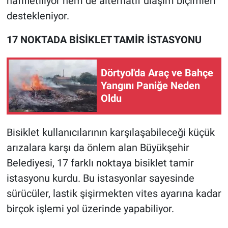
hafifletiliyor hem de alternatif ulaşım biçimleri
destekleniyor.
17 NOKTADA BİSİKLET TAMİR İSTASYONU
Dörtyol'da Araç ve Bahçe
Yangını Paniğe Neden
Oldu
Bisiklet kullanıcılarının karşılaşabileceği küçük
arızalara karşı da önlem alan Büyükşehir
Belediyesi, 17 farklı noktaya bisiklet tamir
istasyonu kurdu. Bu istasyonlar sayesinde
sürücüler, lastik şişirmekten vites ayarına kadar
birçok işlemi yol üzerinde yapabiliyor.