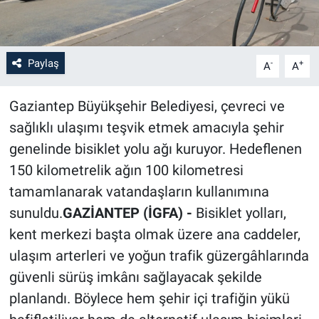
Paylaş
-
+
A
A
Gaziantep Büyükşehir Belediyesi, çevreci ve
sağlıklı ulaşımı teşvik etmek amacıyla şehir
genelinde bisiklet yolu ağı kuruyor. Hedeflenen
150 kilometrelik ağın 100 kilometresi
tamamlanarak vatandaşların kullanımına
sunuldu.
GAZİANTEP (İGFA) -
Bisiklet yolları,
kent merkezi başta olmak üzere ana caddeler,
ulaşım arterleri ve yoğun trafik güzergâhlarında
güvenli sürüş imkânı sağlayacak şekilde
planlandı. Böylece hem şehir içi trafiğin yükü