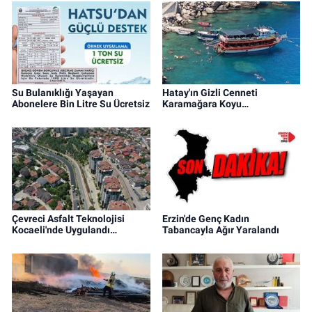
Su Bulanıklığı Yaşayan
Hatay'ın Gizli Cenneti
Abonelere Bin Litre Su Ücretsiz
Karamağara Koyu…
Çevreci Asfalt Teknolojisi
Erzin'de Genç Kadın
Kocaeli'nde Uygulandı…
Tabancayla Ağır Yaralandı