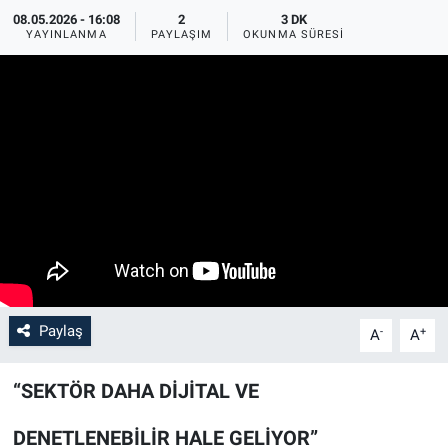
08.05.2026 - 16:08
2
3 DK
YAYINLANMA
PAYLAŞIM
OKUNMA SÜRESI
Paylaş
-
+
A
A
“SEKTÖR DAHA DİJİTAL VE
DENETLENEBİLİR HALE GELİYOR”