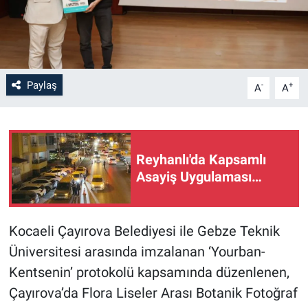
Paylaş
-
+
A
A
Reyhanlı'da Kapsamlı
Asayiş Uygulaması…
Kocaeli Çayırova Belediyesi ile Gebze Teknik
Üniversitesi arasında imzalanan ‘Yourban-
Kentsenin’ protokolü kapsamında düzenlenen,
Çayırova’da Flora Liseler Arası Botanik Fotoğraf