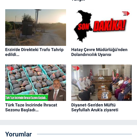
Erzin'de Direkteki Trafo Tahrip
Hatay Çevre Müdürlüğü'nden
edildi…
Dolandırıcılık Uyarısı
Türk Taze İncirinde İhracat
Diyanet-Sen'den Müftü
Sezonu Başladı…
Seyfullah Aruk'a ziyareti
Yorumlar