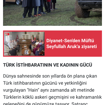
Diyanet-Sen'den Müftü
Seyfullah Aruk'a ziyareti
TÜRK İSTİHBARATININ VE KADININ GÜCÜ
Dünya sahnesinde son yıllarda ön plana çıkan
Türk istihbaratının gücünü ve yetkinliğini
vurgulayan "Hain" aynı zamanda alt metinde
Türklerin köklü askeri geçmişini ve kahramanlık
geleneğini de günümüze taşıyor. Satranç